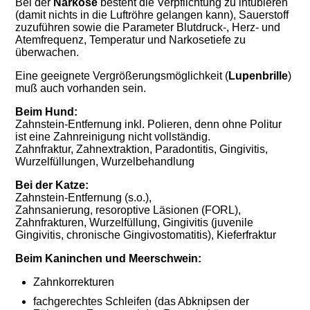
Bei der
Narkose
besteht die Verpflichtung zu intubieren
(damit nichts in die Luftröhre gelangen kann), Sauerstoff
zuzuführen sowie die Parameter Blutdruck-, Herz- und
Atemfrequenz, Temperatur und Narkosetiefe zu
überwachen.
Eine geeignete Vergrößerungsmöglichkeit (
Lupenbrille
)
muß auch vorhanden sein.
Beim
Hund
:
Zahnstein-Entfernung inkl. Polieren, denn ohne Politur
ist eine Zahnreinigung nicht vollständig.
Zahnfraktur, Zahnextraktion, Paradontitis, Gingivitis,
Wurzelfüllungen, Wurzelbehandlung
Bei der Katze:
Zahnstein-Entfernung (s.o.),
Zahnsanierung, resoroptive Läsionen (FORL),
Zahnfrakturen, Wurzelfüllung, Gingivitis (juvenile
Gingivitis, chronische Gingivostomatitis), Kieferfraktur
Beim Kaninchen und Meerschwein:
Zahnkorrekturen
fachgerechtes Schleifen (das Abknipsen der